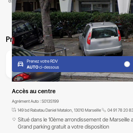
Prenez RDV chez CTA13 Autosur Rabatau 
Prenez votre RDV
AUTO
ci-dessous
Accès au centre
Agrément Auto : S013S199
149 bd Rabatau Daniel Matalon, 13010 Marseille
04 91 78 20 8
Situé dans le 10ème arrondissement de Marseille 
Grand
parking gratuit
a votre disposition