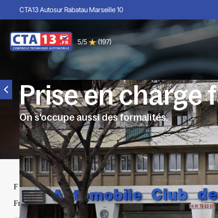
CTA13 Autosur Rabatau Marseille 10
5/5
(197)
Prise en charge f
On s'occupe aussi des formalités.