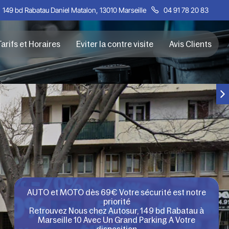
149 bd Rabatau Daniel Matalon, 13010 Marseille
04 91 78 20 83
arifs et Horaires
Eviter la contre visite
Avis Clients
AUTO et MOTO dès 69€ Votre sécurité est notre
priorité
Retrouvez Nous chez Autosur, 149 bd Rabatau à
Marseille 10 Avec Un Grand Parking A Votre