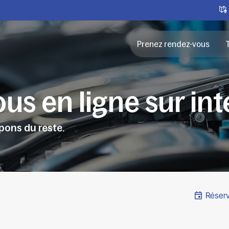
Prenez rendez-vous
T
us en ligne sur in
pons du reste.
Réserv