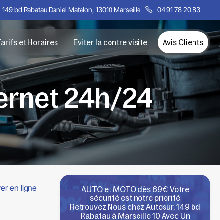
149 bd Rabatau Daniel Matalon, 13010 Marseille
04 91 78 20 83
arifs et Horaires
Eviter la contre visite
Avis Clients
ternet 24h/24
er en ligne
AUTO et MOTO dès 69€ Votre
sécurité est notre priorité
Retrouvez Nous chez Autosur, 149 bd
Rabatau à Marseille 10 Avec Un